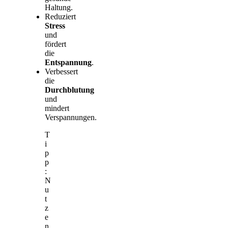
Haltung.
Reduziert
Stress
und
fördert
die
Entspannung
.
Verbessert
die
Durchblutung
und
mindert
Verspannungen.
T
i
p
p
:
N
u
t
z
e
n