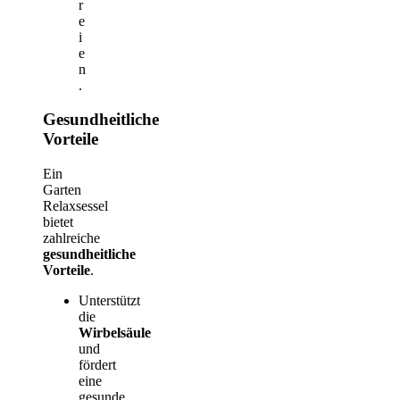
r
e
i
e
n
.
Gesundheitliche
Vorteile
Ein
Garten
Relaxsessel
bietet
zahlreiche
gesundheitliche
Vorteile
.
Unterstützt
die
Wirbelsäule
und
fördert
eine
gesunde