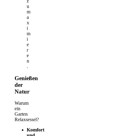
z
u
m
a
x
i
m
i
e
r
e
n
.
Genießen
der
Natur
Warum
ein
Garten
Relaxsessel?
Komfort
und