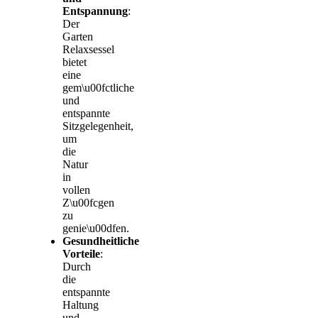
Entspannung
:
Der
Garten
Relaxsessel
bietet
eine
gem\u00fctliche
und
entspannte
Sitzgelegenheit,
um
die
Natur
in
vollen
Z\u00fcgen
zu
genie\u00dfen.
Gesundheitliche
Vorteile
:
Durch
die
entspannte
Haltung
und