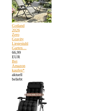
Gotland
2026
Zero
Gravity
Liegestuhl
Garten…
66,99
EUR
Bei
Amazon
kaufen*
aktuell
beliebt