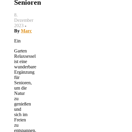
Senioren
8.
Dezember
2023
-
By
Marc
Ein
Garten
Relaxsessel
ist eine
wunderbare
Ergänzung
für
Senioren,
um die
Natur
zu
genießen
und
sich im
Freien
zu
entspannen.