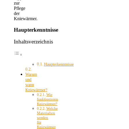
zur
Pflege
der
Kniewärmer.
Haupterkenntnisse
Inhaltsverzeichnis
Haupterkenntnisse
Warum
und
wann
Kniewärmer?
Wie
funktionieren
Kniewärmer?
Welche
Materialien
werden
für
Kniewärmer