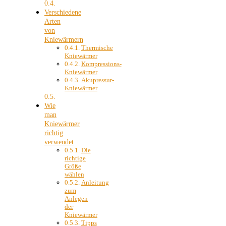
Verschiedene
Arten
von
Kniewärmern
Thermische
Kniewärmer
Kompressions-
Kniewärmer
Akupressur-
Kniewärmer
Wie
man
Kniewärmer
richtig
verwendet
Die
richtige
Größe
wählen
Anleitung
zum
Anlegen
der
Kniewärmer
Tipps