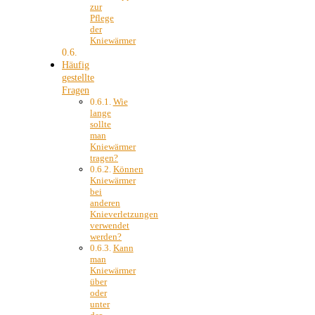
zur
Pflege
der
Kniewärmer
Häufig
gestellte
Fragen
Wie
lange
sollte
man
Kniewärmer
tragen?
Können
Kniewärmer
bei
anderen
Knieverletzungen
verwendet
werden?
Kann
man
Kniewärmer
über
oder
unter