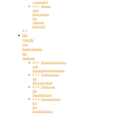
verwendet?
Warum
sind
Kniewärmer
bei
Arthrose
hilfreich?
Die
Vorteile
von
Kniewärmern
bei
Arthrose
Schmerzlinderung
und
Entzündungshemmung
Verbesserung
der
Beweglichkeit
Förderung
der
Durchblutung
Unterstützung
bei
der
Rehabilitation