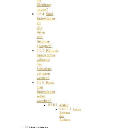
der
Kleidung
tragen?
Sind
Kniewärmer
für
alle
Arten
von
Arthrose
geeignet?
Können
Kniewärmer
während
des
Schlafens
getragen
werden?
Kann
man
Kniewärmer
selbst
waschen?
Author
Letzte
Beiträge
des
Authors