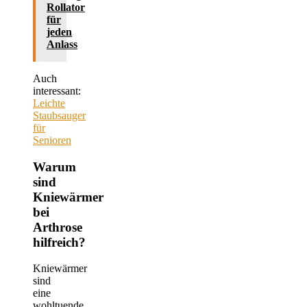
Rollator
für
jeden
Anlass
Auch
interessant:
Leichte
Staubsauger
für
Senioren
Warum
sind
Kniewärmer
bei
Arthrose
hilfreich?
Kniewärmer
sind
eine
wohltuende