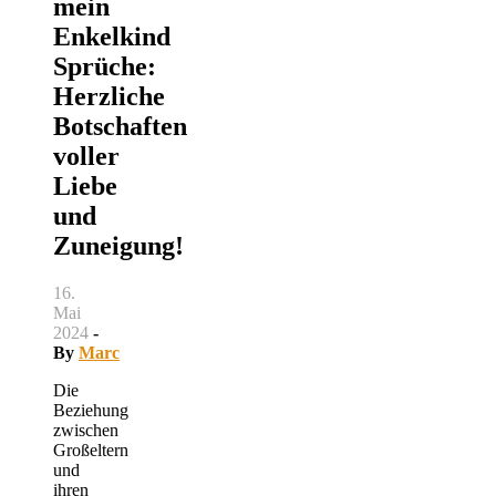
mein
Enkelkind
Sprüche:
Herzliche
Botschaften
voller
Liebe
und
Zuneigung!
16.
Mai
2024
-
By
Marc
Die
Beziehung
zwischen
Großeltern
und
ihren