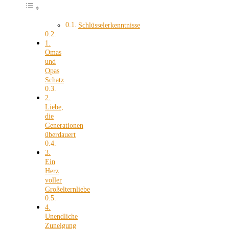
Schlüsselerkenntnisse
1.
Omas
und
Opas
Schatz
2.
Liebe,
die
Generationen
überdauert
3.
Ein
Herz
voller
Großelternliebe
4.
Unendliche
Zuneigung