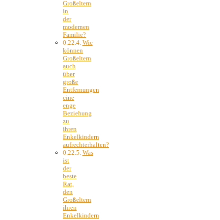
Großeltern
in
der
modernen
Familie?
Wie
können
Großeltern
auch
über
große
Entfernungen
eine
enge
Beziehung
zu
ihren
Enkelkindern
aufrechterhalten?
Was
ist
der
beste
Rat,
den
Großeltern
ihren
Enkelkindern