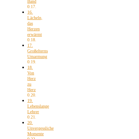
Band
16.
Lächeln,
das
Herzen
erwärmt
17.
Großelterns
Umarmung
18.
Von
Herz
zu
Herz
19.
Lebenslange
Lehrer
20.
Unvergessliche
Momente