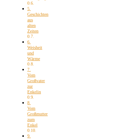
5.
Geschichten
aus
alten
Zeiten
6.
Weisheit
und
Wärme
7.
Vom
Großvater
zur
Enkelin
8.
Vom
Großmutter
zum
Enkel
9.