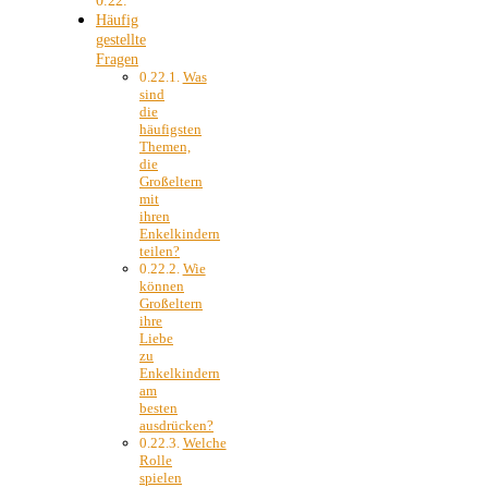
Häufig
gestellte
Fragen
Was
sind
die
häufigsten
Themen,
die
Großeltern
mit
ihren
Enkelkindern
teilen?
Wie
können
Großeltern
ihre
Liebe
zu
Enkelkindern
am
besten
ausdrücken?
Welche
Rolle
spielen