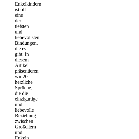
Enkelkindern
ist oft
eine
der
tiefsten
und
liebevollsten
Bindungen,
die es
gibt. In
diesem
Artikel
präsentieren
wir 20
herzliche
Sprüche,
die die
einzigartige
und
liebevolle
Beziehung
zwischen
Großeltern
und
Enkeln