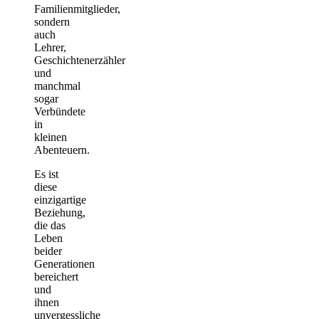
Familienmitglieder,
sondern
auch
Lehrer,
Geschichtenerzähler
und
manchmal
sogar
Verbündete
in
kleinen
Abenteuern.
Es ist
diese
einzigartige
Beziehung,
die das
Leben
beider
Generationen
bereichert
und
ihnen
unvergessliche