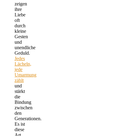
zeigen
ihre
Liebe
oft
durch
kleine
Gesten
und
unendliche
Geduld.
Jedes
Lächeln,
jede
Umarmung
zählt
und
stärkt
die
Bindung
zwischen
den
Generationen.
Es ist
diese
Art